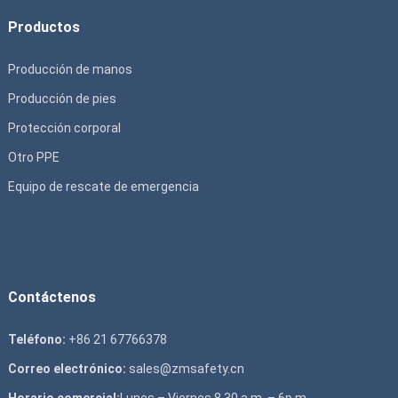
Productos
Producción de manos
Producción de pies
Protección corporal
Otro PPE
Equipo de rescate de emergencia
Contáctenos
Teléfono:
+86 21 67766378
Correo electrónico:
sales@zmsafety.cn
Horario comercial:
Lunes – Viernes 8.30 a.m. – 6p.m