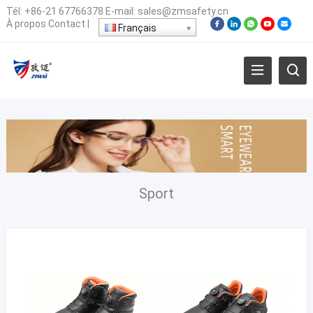
Tél:
+86-21 67766378
E-mail:
sales@zmsafety.cn
À propos
Contact
|
Français
Sport